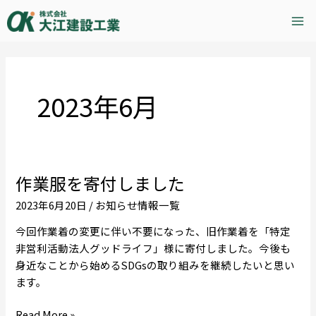
内
Mai
容
Me
を
ス
キ
ッ
2023年6月
プ
作業服を寄付しました
作
業
2023年6月20日
/
お知らせ情報一覧
服
今回作業着の変更に伴い不要になった、旧作業着を「特定
を
非営利活動法人グッドライフ」様に寄付しました。今後も
寄
身近なことから始めるSDGsの取り組みを継続したいと思い
付
ます。
し
ま
Read More »
し